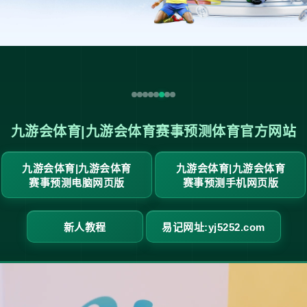
九游会体育|九游会体育赛事预测体育官方网站
九游会体育|九游会体育
九游会体育|九游会体育
赛事预测电脑网页版
赛事预测手机网页版
新人教程
易记网址:yj5252.com