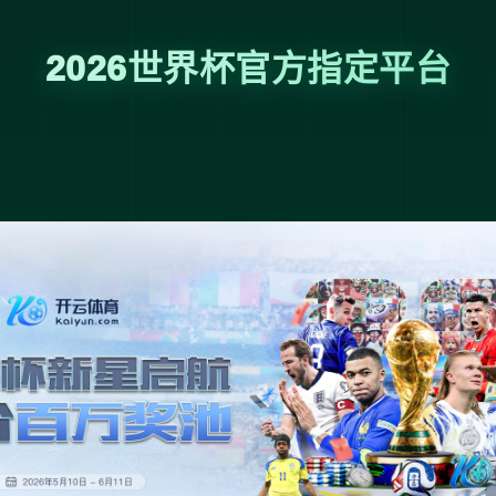
2026世界杯官方指定平台